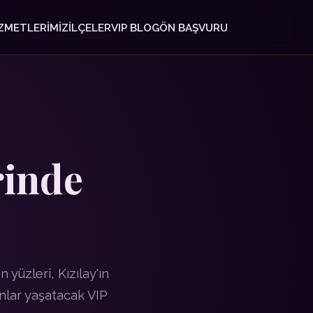
ZMETLERIMIZ
İLÇELER
VIP BLOG
ÖN BAŞVURU
rinde
 yüzleri, Kızılay'ın
nlar yaşatacak VIP