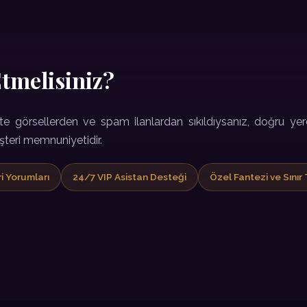
Etmelisiniz?
te görsellerden ve spam ilanlardan sıkıldıysanız, doğru yer
üşteri memnuniyetidir.
i Yorumları
24/7 VIP Asistan Desteği
Özel Fantezi ve Sını