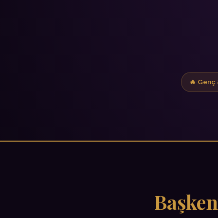
🔥 Genç 
Başken