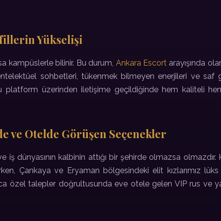
illerin Yükselişi
a kampüslerle bilinir. Bu durum,
Ankara Escort
arayışında olan 
 entelektüel sohbetleri, tükenmek bilmeyen enerjileri ve saf g
ğru platform üzerinden iletişime geçildiğinde hem kaliteli 
nde ve Otelde Görüşen Seçenekler
e iş dünyasının kalbinin attığı bir şehirde olmazsa olmazdır. 
derken, Çankaya ve Eryaman bölgesindeki elit kızlarımız lüks 
 Ayrıca özel talepler doğrultusunda eve otele gelen VIP rus ve