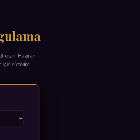
rgulama
tif olan, Haziran
 için süzelim.