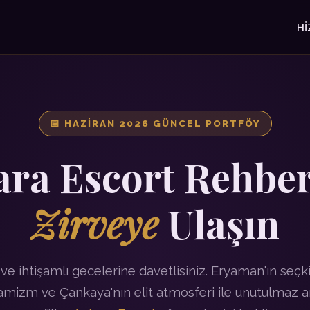
HI
📅 HAZIRAN 2026 GÜNCEL PORTFÖY
ra Escort Rehbe
Zirveye
Ulaşın
ve ihtişamlı gecelerine davetlisiniz. Eryaman'ın seçkin
mizm ve Çankaya'nın elit atmosferi ile unutulmaz a