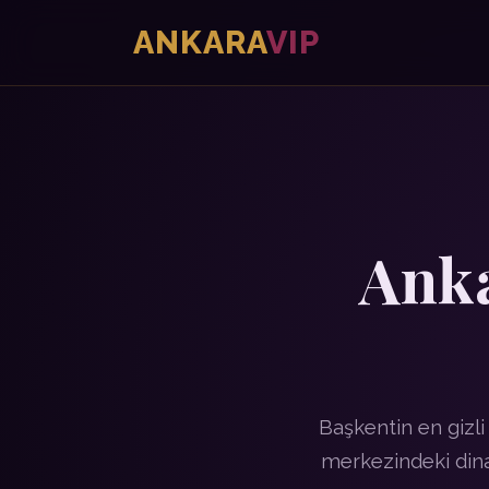
ANKARA
VIP
Anka
Başkentin en gizli 
merkezindeki dina