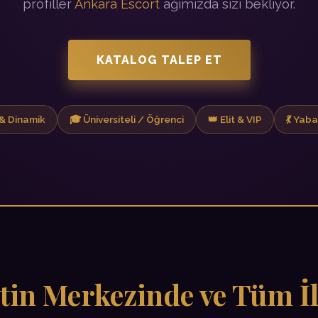
profiller
Ankara Escort
ağımızda sizi bekliyor.
KATALOG TALEP ET
& Dinamik
🎓 Üniversiteli / Öğrenci
👑 Elit & VIP
💃 Yab
tin Merkezinde ve Tüm İl